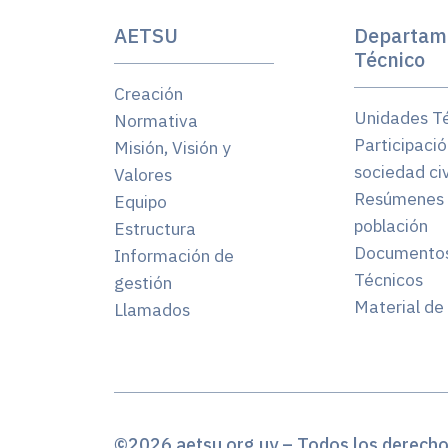
AETSU
Departam
Técnico
Creación
Unidades T
Normativa
Participació
Misión, Visión y
sociedad civ
Valores
Resúmenes 
Equipo
población
Estructura
Documento
Información de
Técnicos
gestión
Material de 
Llamados
©2026 aetsu.org.uy – Todos los derech