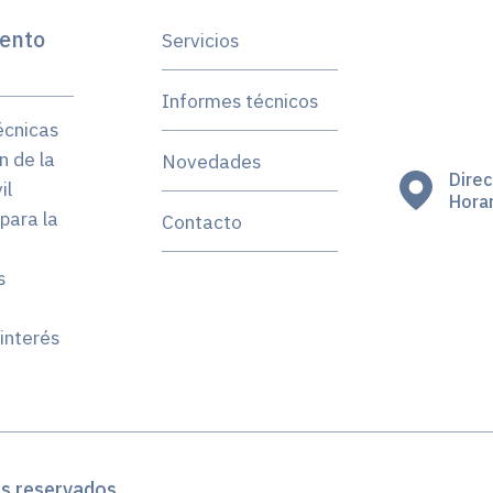
ento
Servicios
Informes técnicos
écnicas
n de la
Novedades
Direc
il
Horar
para la
Contacto
s
interés
os reservados