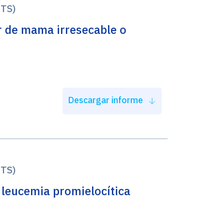
ETS)
r de mama irresecable o
Descargar informe
ETS)
a leucemia promielocítica